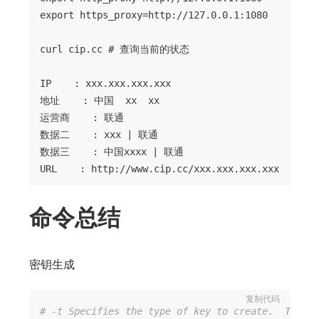
export https_proxy=http://127.0.0.1:1080

curl cip.cc # 查询当前的状态

IP    : xxx.xxx.xxx.xxx

地址    : 中国  xx  xx

运营商    : 联通

数据二    : xxx | 联通

数据三    : 中国xxxx | 联通

URL    : http://www.cip.cc/xxx.xxx.xxx.xxx
命令总结
密钥生成
复制代码
# -t Specifies the type of key to create.  The po